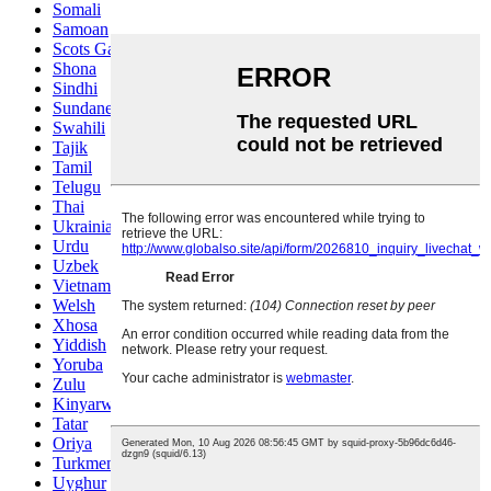
Somali
Samoan
Scots Gaelic
Shona
Sindhi
Sundanese
Swahili
Tajik
Tamil
Telugu
Thai
Ukrainian
Urdu
Uzbek
Vietnamese
Welsh
Xhosa
Yiddish
Yoruba
Zulu
Kinyarwanda
Tatar
Oriya
Turkmen
Uyghur