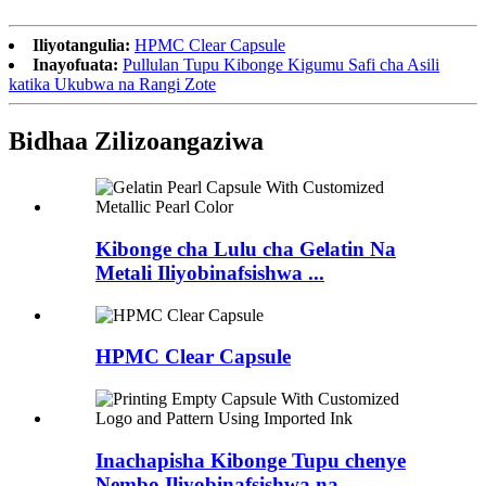
Iliyotangulia:
HPMC Clear Capsule
Inayofuata:
Pullulan Tupu Kibonge Kigumu Safi cha Asili
katika Ukubwa na Rangi Zote
Bidhaa Zilizoangaziwa
Kibonge cha Lulu cha Gelatin Na
Metali Iliyobinafsishwa ...
HPMC Clear Capsule
Inachapisha Kibonge Tupu chenye
Nembo Iliyobinafsishwa na...