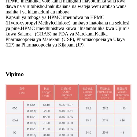
HPMC imeandika yote kama malighafi inayotumika sana kwa
dawa na virutubisho.Inakubaliana na wateja wetu ambao wana
mahitaji ya kitamaduni au mboga
Kapsuli ya mboga ya HPMC imeundwa na HPMC
(Hydroxypropyl Methylcellulose), ambayo inatokana na selulosi
ya pine.HPMC imeidhinishwa kuwa "Inatambulika kwa Ujumla
kuwa Salama" (GRAS) na FDA ya Marekani.Katika
Pharmacopoeia ya Marekani (USP), Pharmacopoeia ya Ulaya
(EP) na Pharmacopoeia ya Kijapani (JP).
Vipimo