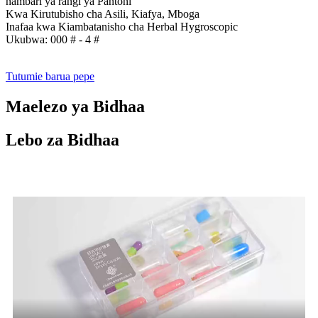
nambari ya rangi ya Pantoni
Kwa Kirutubisho cha Asili, Kiafya, Mboga
Inafaa kwa Kiambatanisho cha Herbal Hygroscopic
Ukubwa: 000 # - 4 #
Tutumie barua pepe
Maelezo ya Bidhaa
Lebo za Bidhaa