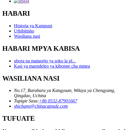
HABARI
Historia ya Kampuni
Uthibitisho
Wasiliana nasi
HABARI MPYA KABISA
ubora na matarajio ya soko la pl...
Kasi ya maendeleo ya kibonge cha mmea
WASILIANA NASI
No.17, Barabara ya Kangyuan, Wilaya ya Chengyang,
Qingdao, Uchina
Tupigie Sasa:
+86 0532-87901667
shichang@chinacapsule.com
TUFUATE