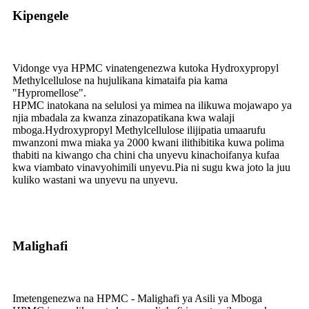
Kipengele
Vidonge vya HPMC vinatengenezwa kutoka Hydroxypropyl
Methylcellulose na hujulikana kimataifa pia kama
"Hypromellose".
HPMC inatokana na selulosi ya mimea na ilikuwa mojawapo ya
njia mbadala za kwanza zinazopatikana kwa walaji
mboga.Hydroxypropyl Methylcellulose ilijipatia umaarufu
mwanzoni mwa miaka ya 2000 kwani ilithibitika kuwa polima
thabiti na kiwango cha chini cha unyevu kinachoifanya kufaa
kwa viambato vinavyohimili unyevu.Pia ni sugu kwa joto la juu
kuliko wastani wa unyevu na unyevu.
Malighafi
Imetengenezwa na HPMC - Malighafi ya Asili ya Mboga