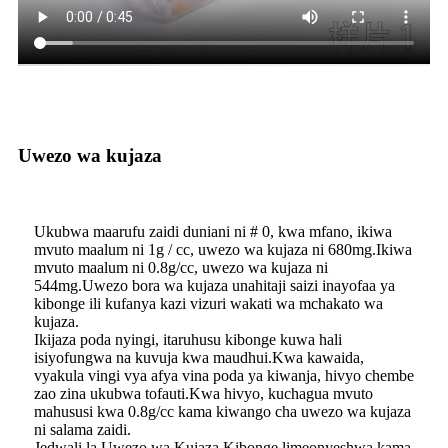
Uwezo wa kujaza
Ukubwa maarufu zaidi duniani ni # 0, kwa mfano, ikiwa
mvuto maalum ni 1g / cc, uwezo wa kujaza ni 680mg.Ikiwa
mvuto maalum ni 0.8g/cc, uwezo wa kujaza ni
544mg.Uwezo bora wa kujaza unahitaji saizi inayofaa ya
kibonge ili kufanya kazi vizuri wakati wa mchakato wa
kujaza.
Ikijaza poda nyingi, itaruhusu kibonge kuwa hali
isiyofungwa na kuvuja kwa maudhui.Kwa kawaida,
vyakula vingi vya afya vina poda ya kiwanja, hivyo chembe
zao zina ukubwa tofauti.Kwa hivyo, kuchagua mvuto
mahususi kwa 0.8g/cc kama kiwango cha uwezo wa kujaza
ni salama zaidi.
Jedwali la Uwezo wa Kujaza Kibonge limeonyeshwa kama