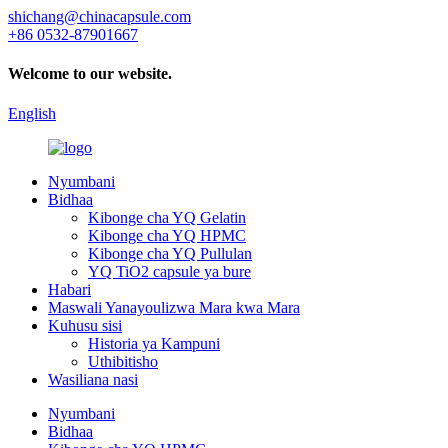
shichang@chinacapsule.com
+86 0532-87901667
Welcome to our website.
English
Nyumbani
Bidhaa
Kibonge cha YQ Gelatin
Kibonge cha YQ HPMC
Kibonge cha YQ Pullulan
YQ TiO2 capsule ya bure
Habari
Maswali Yanayoulizwa Mara kwa Mara
Kuhusu sisi
Historia ya Kampuni
Uthibitisho
Wasiliana nasi
Nyumbani
Bidhaa