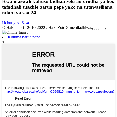
Kwa maswali kuhusu bidhaa zetu au orodha ya bei,
tafadhali tuachie barua pepe yako na tutawasiliana
ndani ya saa 24.
Uchunguzi Sasa
© Hakimiliki - 2010-2022 : Haki Zote Zimehifadhiwa., , , , , , ,
Kutuma barua pepe
x